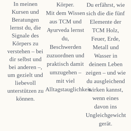
In meinen
Körper.
Du erfährst, wie
Kursen und
Mit dem Wissen
sich die die fünf
Beratungen
aus TCM und
Elemente der
lernst du, die
Ayurveda lernst
TCM Holz,
Signale des
du,
Feuer, Erde,
Körpers zu
Beschwerden
Metall und
verstehen – bei
zuzuordnen und
Wasser in
dir selbst und
praktisch damit
deinem Leben
bei anderen –,
umzugehen –
zeigen – und wie
um gezielt und
mit viel
du ausgleichend
liebevoll
Alltagstauglichkeit.
wirken kannst,
unterstützen zu
wenn eines
können.
davon ins
Ungleichgewicht
gerät.