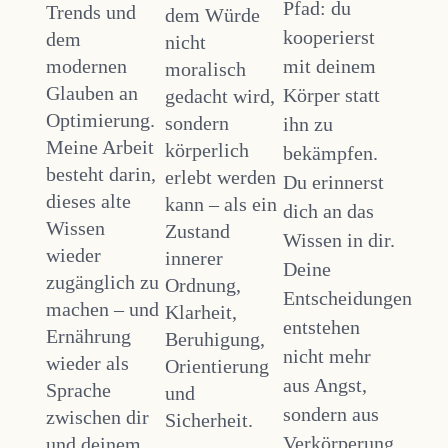
Pfad: du
Trends und
dem Würde
kooperierst
dem
nicht
modernen
mit deinem
moralisch
Glauben an
Körper statt
gedacht wird,
Optimierung.
sondern
ihn zu
Meine Arbeit
körperlich
bekämpfen.
besteht darin,
erlebt werden
Du erinnerst
dieses alte
kann – als ein
dich an das
Wissen
Zustand
Wissen in dir.
wieder
innerer
Deine
zugänglich zu
Ordnung,
Entscheidungen
machen – und
Klarheit,
entstehen
Ernährung
Beruhigung,
nicht mehr
wieder als
Orientierung
aus Angst,
Sprache
und
sondern aus
zwischen dir
Sicherheit.
Verkörperung
und deinem