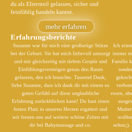
du als Elternteil gelassen, sicher und
feinfühlig handeln kannst.
mehr erfahren
Erfahrungsberichte
Susanne war für mich eine großartige Stütze
Ich erin
bei der Geburt. Sie hat mich liebevoll umsorgt
immer st
und mir gleichzeitig mit tiefem Gespür und
Familie 
Einfühlungsvermögen genau den Raum
sonde
gelassen, den ich brauchte. Tausend Dank,
gekocht
liebe Susanne, dass ich dank dir mit einem so
verbot
guten Gefühl auf diese unglaubliche
essen, ab
Erfahrung zurückblicken kann! Du hast einen
ausge
festen Platz in unseren Herzen ergattert und
Mutter
wir freuen uns auf weitere schöne Zeiten mit
wollte
dir bei Babymassage und co.
selten;)