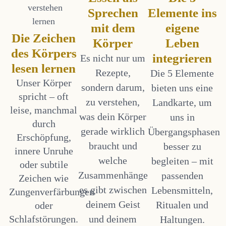
Sprechen
Elemente ins
mit dem
eigene
Die Zeichen
Körper
Leben
des Körpers
integrieren
Es nicht nur um
lesen lernen
Rezepte,
Die 5 Elemente
Unser Körper
sondern darum,
bieten uns eine
spricht – oft
zu verstehen,
Landkarte, um
leise, manchmal
was dein Körper
uns in
durch
gerade wirklich
Übergangsphasen
Erschöpfung,
braucht und
besser zu
innere Unruhe
welche
begleiten – mit
oder subtile
Zusammenhänge
passenden
Zeichen wie
es gibt zwischen
Lebensmitteln,
Zungenverfärbungen
deinem Geist
Ritualen und
oder
Schlafstörungen.
und deinem
Haltungen.