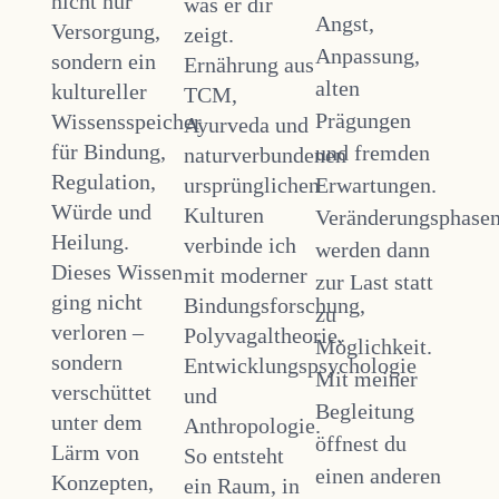
nicht nur
was er dir
Angst,
Versorgung,
zeigt.
Anpassung,
sondern ein
Ernährung aus
alten
kultureller
TCM,
Prägungen
Wissensspeicher
Ayurveda und
für Bindung,
und fremden
naturverbundenen
Regulation,
ursprünglichen
Erwartungen.
Würde und
Kulturen
Veränderungsphase
Heilung.
verbinde ich
werden dann
Dieses Wissen
mit moderner
zur Last statt
ging nicht
Bindungsforschung,
zu
verloren –
Polyvagaltheorie,
Möglichkeit.
sondern
Entwicklungspsychologie
Mit meiner
verschüttet
und
Begleitung
unter dem
Anthropologie.
öffnest du
Lärm von
So entsteht
einen anderen
Konzepten,
ein Raum, in