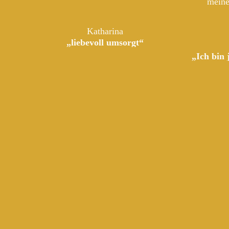
meine
Katharina
„liebevoll umsorgt“
„Ich bin 