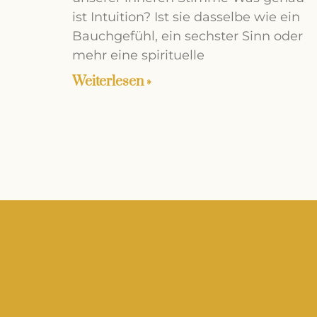
ist Intuition? Ist sie dasselbe wie ein
Bauchgefühl, ein sechster Sinn oder
mehr eine spirituelle
Weiterlesen »