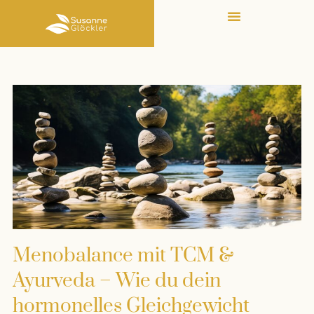
Menobalance mit TCM &
Ayurveda – Wie du dein
hormonelles Gleichgewicht