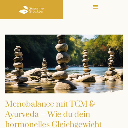
Menobalance mit TCM &
Ayurveda – Wie du dein
hormonelles Gleichgewicht